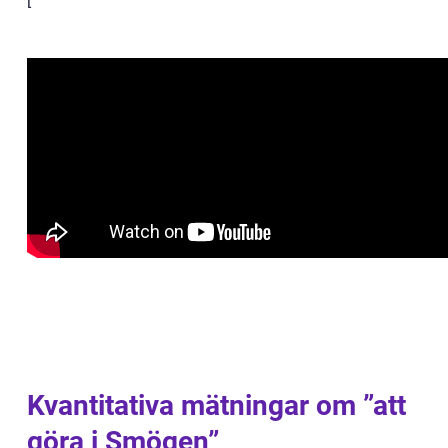
[
Kvantitativa mätningar om ”att
göra i Smögen”