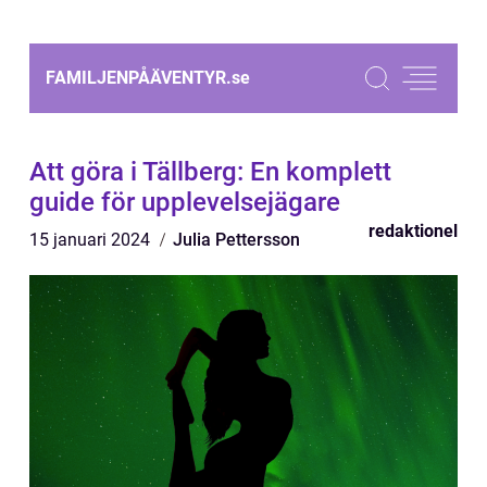
FAMILJENPÅÄVENTYR.
se
Att göra i Tällberg: En komplett
guide för upplevelsejägare
redaktionel
15 januari 2024
Julia Pettersson