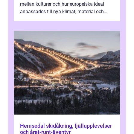
mellan kulturer och hur europeiska ideal
anpassades till nya klimat, material och
traditioner. I mång...
Hemsedal skidåkning, fjällupplevelser
och året-runt-äventyr