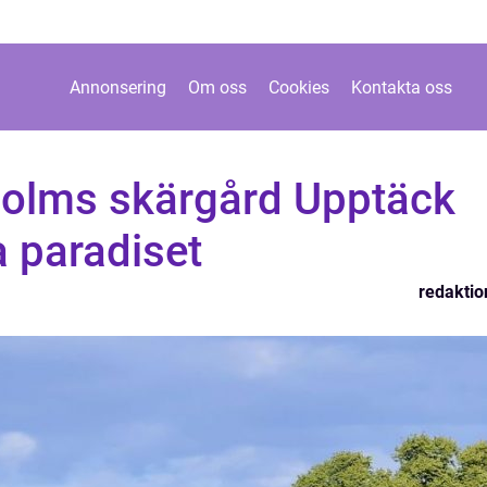
Annonsering
Om oss
Cookies
Kontakta oss
kholms skärgård Upptäck
 paradiset
redaktio