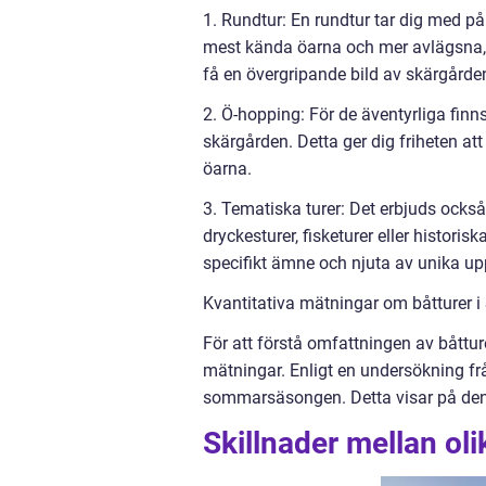
1. Rundtur: En rundtur tar dig med p
mest kända öarna och mer avlägsna, m
få en övergripande bild av skärgårde
2. Ö-hopping: För de äventyrliga finn
skärgården. Detta ger dig friheten att
öarna.
3. Tematiska turer: Det erbjuds ocks
dryckesturer, fisketurer eller historis
specifikt ämne och njuta av unika upp
Kvantitativa mätningar om båtturer 
För att förstå omfattningen av båttur
mätningar. Enligt en undersökning fr
sommarsäsongen. Detta visar på den 
Skillnader mellan ol