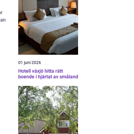
ar
kan
01 juni 2026
Hotell växjö hitta rätt
boende i hjärtat av småland