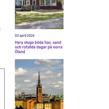
t
03 april 2026
Hyra stuga böda hav, sand
och rofyllda dagar på norra
Öland