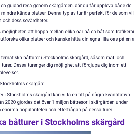
å en guidad resa genom skärgården, där du får uppleva både de
indre kända platser. Denna typ av tur är perfekt för de som vil
n och dess sevärdheter.
s möjligheten att hoppa mellan olika öar på en båt som trafikera
 utforska olika platser och kanske hitta din egna lilla oas på en 
å tematiska båtturer i Stockholms skärgård, såsom mat- och
ka turer. Dessa turer ger dig möjlighet att fördjupa dig inom ett
levelser.
i Stockholms skärgård
er i Stockholms skärgård kan vi ta en titt på några kvantitativa
ån 2020 gjordes det över 1 miljon båtresor i skärgården under
enorma populariteten och efterfrågan på dessa turer.
ika båtturer i Stockholms skärgård