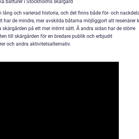
ika båtturer i Stockholms skärgård
 lång och varierad historia, och det finns både för- och nackdel
ett har de mindre, mer avskilda båtarna möjliggjort att resenärer 
kärgården på ett mer intimt sätt. Å andra sidan har de större
en till skärgården för en bredare publik och erbjudit
r och andra aktivitetsalternativ.