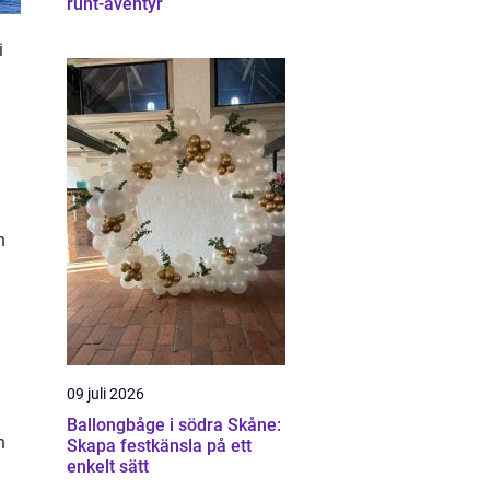
runt-äventyr
i
h
09 juli 2026
Ballongbåge i södra Skåne:
n
Skapa festkänsla på ett
enkelt sätt