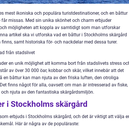
 mest ikoniska och populära turistdestinationer, och en båttur 
e får missas. Med sin unika skönhet och charm erbjuder
t och möjligheten att koppla av samtidigt som man utforskar
denna artikel ska vi utforska vad en båttur i Stockholms skärgård
m finns, samt historiska för- och nackdelar med dessa turer.
ad från stadslivet
uder en unik möjlighet att komma bort från stadslivets stress oc
r av över 30 000 öar, kobbar och skär, vilket innebär att det
 På en båttur kan man njuta av den friska luften, den otroliga
Det finns något för alla, oavsett om man är intresserad av fiske,
v och njuta av den fantastiska skärgårdsmiljön.
rer i Stockholms skärgård
r som erbjuds i Stockholms skärgård, och det är viktigt att välja e
kemål. Här är några av de populäraste: