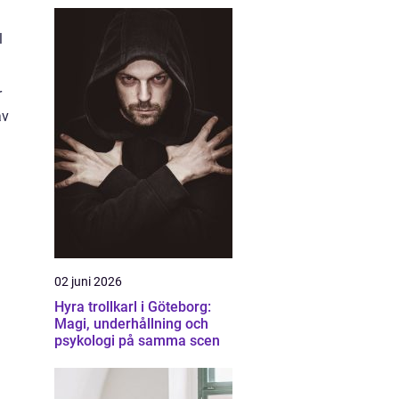
l
r
av
02 juni 2026
Hyra trollkarl i Göteborg:
Magi, underhållning och
psykologi på samma scen