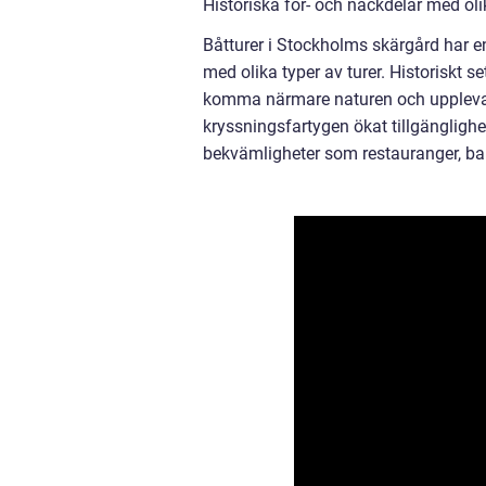
Historiska för- och nackdelar med ol
Båtturer i Stockholms skärgård har en
med olika typer av turer. Historiskt s
komma närmare naturen och uppleva s
kryssningsfartygen ökat tillgänglighet
bekvämligheter som restauranger, bare