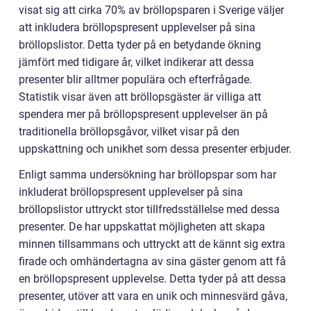
visat sig att cirka 70% av bröllopsparen i Sverige väljer
att inkludera bröllopspresent upplevelser på sina
bröllopslistor. Detta tyder på en betydande ökning
jämfört med tidigare år, vilket indikerar att dessa
presenter blir alltmer populära och efterfrågade.
Statistik visar även att bröllopsgäster är villiga att
spendera mer på bröllopspresent upplevelser än på
traditionella bröllopsgåvor, vilket visar på den
uppskattning och unikhet som dessa presenter erbjuder.
Enligt samma undersökning har bröllopspar som har
inkluderat bröllopspresent upplevelser på sina
bröllopslistor uttryckt stor tillfredsställelse med dessa
presenter. De har uppskattat möjligheten att skapa
minnen tillsammans och uttryckt att de kännt sig extra
firade och omhändertagna av sina gäster genom att få
en bröllopspresent upplevelse. Detta tyder på att dessa
presenter, utöver att vara en unik och minnesvärd gåva,