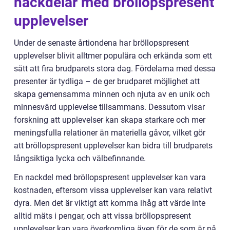
nackdelar med bröllopspresent
upplevelser
Under de senaste årtiondena har bröllopspresent
upplevelser blivit alltmer populära och erkända som ett
sätt att fira brudparets stora dag. Fördelarna med dessa
presenter är tydliga – de ger brudparet möjlighet att
skapa gemensamma minnen och njuta av en unik och
minnesvärd upplevelse tillsammans. Dessutom visar
forskning att upplevelser kan skapa starkare och mer
meningsfulla relationer än materiella gåvor, vilket gör
att bröllopspresent upplevelser kan bidra till brudparets
långsiktiga lycka och välbefinnande.
En nackdel med bröllopspresent upplevelser kan vara
kostnaden, eftersom vissa upplevelser kan vara relativt
dyra. Men det är viktigt att komma ihåg att värde inte
alltid mäts i pengar, och att vissa bröllopspresent
upplevelser kan vara överkomliga även för de som är på