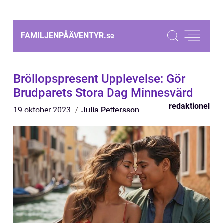
FAMILJENPÅÄVENTYR.
se
Bröllopspresent Upplevelse: Gör
Brudparets Stora Dag Minnesvärd
redaktionel
19 oktober 2023
Julia Pettersson