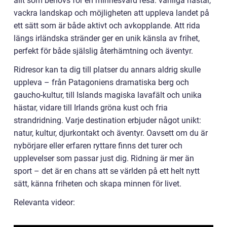
allt som behövs för en minnesvärd resa: vänliga hästar,
vackra landskap och möjligheten att uppleva landet på
ett sätt som är både aktivt och avkopplande. Att rida
längs irländska stränder ger en unik känsla av frihet,
perfekt för både själslig återhämtning och äventyr.
Ridresor kan ta dig till platser du annars aldrig skulle
uppleva – från Patagoniens dramatiska berg och
gaucho-kultur, till Islands magiska lavafält och unika
hästar, vidare till Irlands gröna kust och fria
strandridning. Varje destination erbjuder något unikt:
natur, kultur, djurkontakt och äventyr. Oavsett om du är
nybörjare eller erfaren ryttare finns det turer och
upplevelser som passar just dig. Ridning är mer än
sport – det är en chans att se världen på ett helt nytt
sätt, känna friheten och skapa minnen för livet.
Relevanta videor: