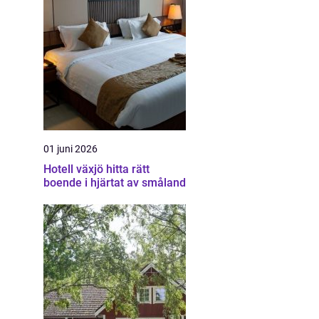
01 juni 2026
Hotell växjö hitta rätt
boende i hjärtat av småland