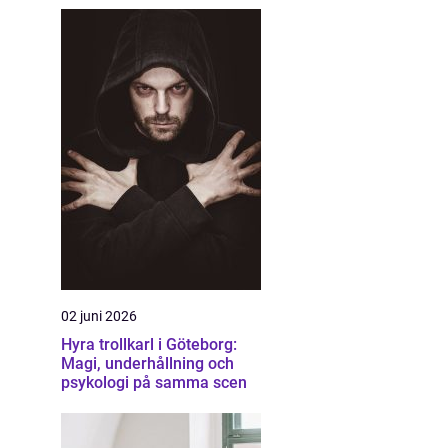
02 juni 2026
Hyra trollkarl i Göteborg:
Magi, underhållning och
psykologi på samma scen