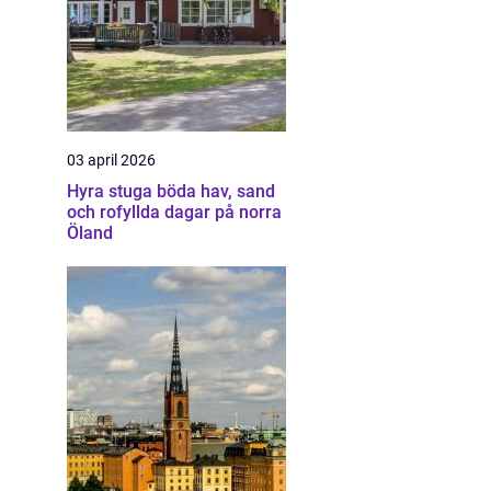
03 april 2026
Hyra stuga böda hav, sand
och rofyllda dagar på norra
Öland