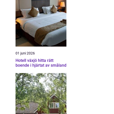
01 juni 2026
Hotell växjö hitta rätt
boende i hjärtat av småland