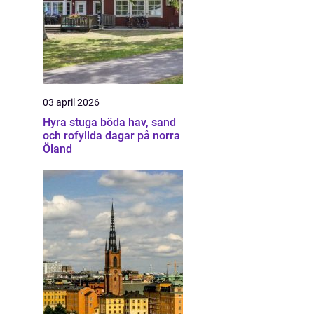
03 april 2026
Hyra stuga böda hav, sand
och rofyllda dagar på norra
Öland