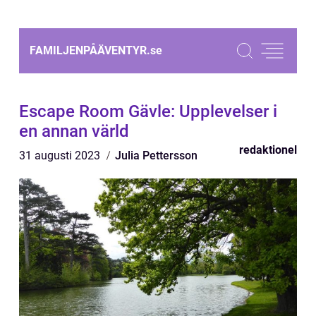
FAMILJENPÅÄVENTYR.
se
Escape Room Gävle: Upplevelser i
en annan värld
redaktionel
31 augusti 2023
Julia Pettersson