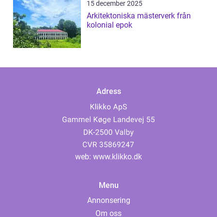
15 december 2025
Arkitektoniska mästerverk från
kolonial epok
Adress
web:
www.klikko.dk
Menu
Annonsering
Om oss