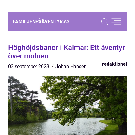
FAMILJENPÅÄVENTYR.
se
Höghöjdsbanor i Kalmar: Ett äventyr
över molnen
redaktionel
03 september 2023
Johan Hansen