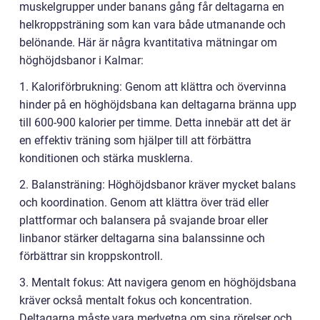
muskelgrupper under banans gång får deltagarna en
helkroppsträning som kan vara både utmanande och
belönande. Här är några kvantitativa mätningar om
höghöjdsbanor i Kalmar:
1. Kaloriförbrukning: Genom att klättra och övervinna
hinder på en höghöjdsbana kan deltagarna bränna upp
till 600-900 kalorier per timme. Detta innebär att det är
en effektiv träning som hjälper till att förbättra
konditionen och stärka musklerna.
2. Balansträning: Höghöjdsbanor kräver mycket balans
och koordination. Genom att klättra över träd eller
plattformar och balansera på svajande broar eller
linbanor stärker deltagarna sina balanssinne och
förbättrar sin kroppskontroll.
3. Mentalt fokus: Att navigera genom en höghöjdsbana
kräver också mentalt fokus och koncentration.
Deltagarna måste vara medvetna om sina rörelser och