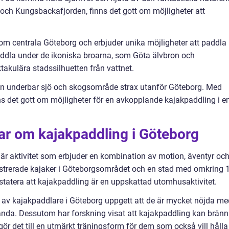
 och Kungsbackafjorden, finns det gott om möjligheter att
nom centrala Göteborg och erbjuder unika möjligheter att paddla
ddla under de ikoniska broarna, som Göta älvbron och
takulära stadssilhuetten från vattnet.
en underbar sjö och skogsområde strax utanför Göteborg. Med
nns det gott om möjligheter för en avkopplande kajakpaddling i e
ar om kajakpaddling i Göteborg
är aktivitet som erbjuder en kombination av motion, äventyr oc
istrerade kajaker i Göteborgsområdet och en stad med omkring 
nstatera att kajakpaddling är en uppskattad utomhusaktivitet.
 av kajakpaddlare i Göteborg uppgett att de är mycket nöjda me
vända. Dessutom har forskning visat att kajakpaddling kan brän
t gör det till en utmärkt träningsform för dem som också vill hålla