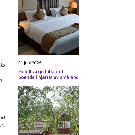
01 juni 2026
ska
Hotell växjö hitta rätt
boende i hjärtat av småland
ch
hud
r.