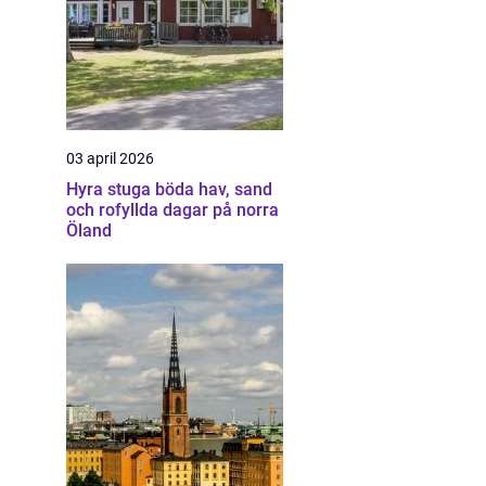
03 april 2026
Hyra stuga böda hav, sand
och rofyllda dagar på norra
Öland