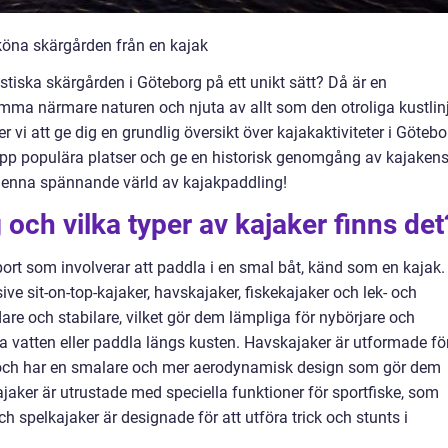
öna skärgården från en kajak
tiska skärgården i Göteborg på ett unikt sätt? Då är en
komma närmare naturen och njuta av allt som den otroliga kustlin
r vi att ge dig en grundlig översikt över kajakaktiviteter i Götebo
a upp populära platser och ge en historisk genomgång av kajaken
i denna spännande värld av kajakpaddling!
och vilka typer av kajaker finns det
ort som involverar att paddla i en smal båt, känd som en kajak.
sive sit-on-top-kajaker, havskajaker, fiskekajaker och lek- och
dare och stabilare, vilket gör dem lämpliga för nybörjare och
na vatten eller paddla längs kusten. Havskajaker är utformade fö
n och har en smalare och mer aerodynamisk design som gör dem
aker är utrustade med speciella funktioner för sportfiske, som
ch spelkajaker är designade för att utföra trick och stunts i