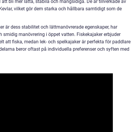
l att bli mer lätta, stabila och mångsidiga. De är tillverkade av
Kevlar, vilket gör dem starka och hållbara samtidigt som de
er är dess stabilitet och lättmanövrerade egenskaper, har
 smidig manövrering i öppet vatten. Fiskekajaker erbjuder
 att fiska, medan lek- och spelkajaker är perfekta för paddlare
kdelarna beror oftast på individuella preferenser och syften med