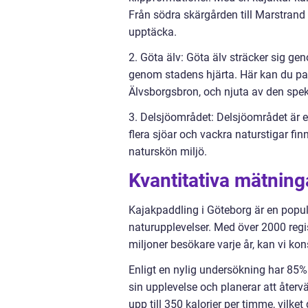
Från södra skärgården till Marstrand
upptäcka.
2. Göta älv: Göta älv sträcker sig ge
genom stadens hjärta. Här kan du pa
Älvsborgsbron, och njuta av den spek
3. Delsjöområdet: Delsjöområdet är 
flera sjöar och vackra naturstigar fi
naturskön miljö.
Kvantitativa mätning
Kajakpaddling i Göteborg är en popul
naturupplevelser. Med över 2000 reg
miljoner besökare varje år, kan vi ko
Enligt en nylig undersökning har 85%
sin upplevelse och planerar att åter
upp till 350 kalorier per timme, vilke