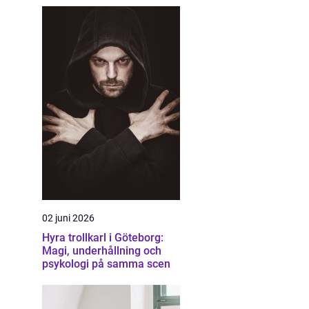
02 juni 2026
Hyra trollkarl i Göteborg:
Magi, underhållning och
psykologi på samma scen
.