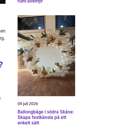
runt-äventyr
jen
rg,
s
?
r
09 juli 2026
Ballongbåge i södra Skåne:
Skapa festkänsla på ett
enkelt sätt