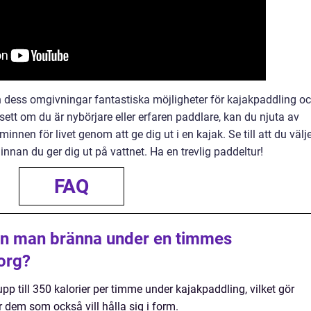
h dess omgivningar fantastiska möjligheter för kajakpaddling o
ett om du är nybörjare eller erfaren paddlare, kan du njuta av
nnen för livet genom att ge dig ut i en kajak. Se till att du välj
 innan du ger dig ut på vattnet. Ha en trevlig paddeltur!
FAQ
an man bränna under en timmes
org?
p till 350 kalorier per timme under kajakpaddling, vilket gör
r dem som också vill hålla sig i form.