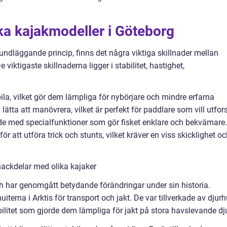
ika kajakmodeller i Göteborg
undläggande princip, finns det några viktiga skillnader mellan
viktigaste skillnaderna ligger i stabilitet, hastighet,
bila, vilket gör dem lämpliga för nybörjare och mindre erfarna
ätta att manövrera, vilket är perfekt för paddlare som vill utfor
ade med specialfunktioner som gör fisket enklare och bekvämare.
r att utföra trick och stunts, vilket kräver en viss skicklighet o
nackdelar med olika kajaker
och har genomgått betydande förändringar under sin historia.
terna i Arktis för transport och jakt. De var tillverkade av djur
ilitet som gjorde dem lämpliga för jakt på stora havslevande dju