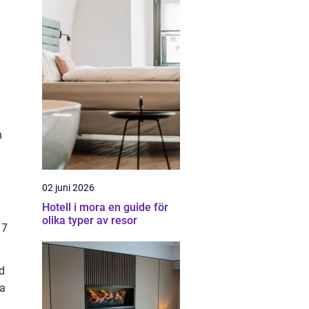
n
02 juni 2026
Hotell i mora en guide för
h
olika typer av resor
17
d
na