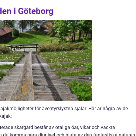
en i Göteborg
kajakmöjligheter för äventyrslystna själar. Här är några av de
kajak:
rade skärgård består av otaliga öar, vikar och vackra
n du komma nära djurlivet och njuta av den fantastiska naturen