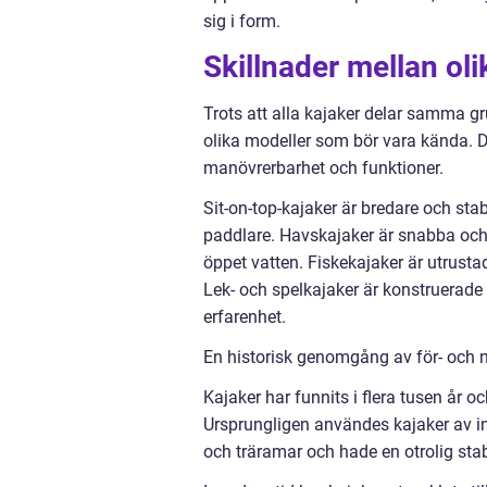
sig i form.
Skillnader mellan ol
Trots att alla kajaker delar samma gr
olika modeller som bör vara kända. De 
manövrerbarhet och funktioner.
Sit-on-top-kajaker är bredare och sta
paddlare. Havskajaker är snabba och l
öppet vatten. Fiskekajaker är utrust
Lek- och spelkajaker är konstruerade fö
erfarenhet.
En historisk genomgång av för- och 
Kajaker har funnits i flera tusen år 
Ursprungligen användes kajaker av inui
och träramar och hade en otrolig stab