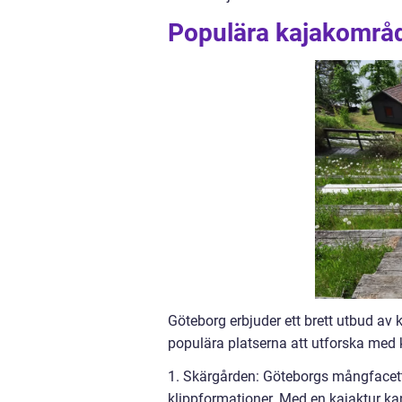
Populära kajakområd
Göteborg erbjuder ett brett utbud av 
populära platserna att utforska med 
1. Skärgården: Göteborgs mångfacette
klippformationer. Med en kajaktur ka