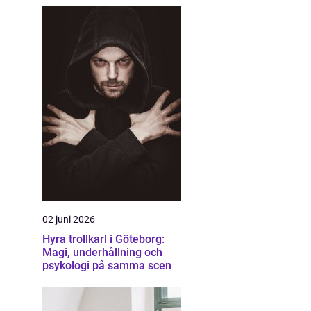
02 juni 2026
Hyra trollkarl i Göteborg:
Magi, underhållning och
psykologi på samma scen