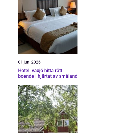
01 juni 2026
Hotell växjö hitta rätt
boende i hjärtat av småland