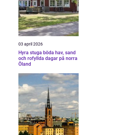
03 april 2026
Hyra stuga böda hav, sand
och rofyllda dagar på norra
Öland