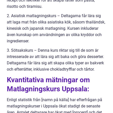
recept och tekniker för att skapa rätter som pasta,
risotto och tiramisu.
2. Asiatisk matlagningskurs – Deltagarna får lära sig
att laga mat från olika asiatiska kök, såsom thailändsk,
kinesisk och japansk matlagning. Kursen inkluderar
även kunskap om användningen av olika kryddor och
ingredienser.
3. Sötsakskurs – Denna kurs riktar sig till de som är
intresserade av att lära sig att baka och göra desserter.
Deltagarna får lära sig att skapa olika typer av bakverk
och efterrätter, inklusive chokladtryfflar och tårtor.
Kvantitativa mätningar om
Matlagningskurs Uppsala:
Enligt statistik från [namn på källa] har efterfrågan på
matlagningskurser i Uppsala ökat stadigt de senaste
åren. Antalet deltagare har ökat med [procent] och det