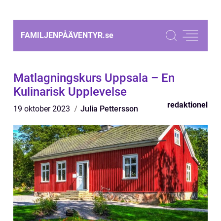
FAMILJENPÅÄVENTYR.
se
Matlagningskurs Uppsala – En
Kulinarisk Upplevelse
redaktionel
19 oktober 2023
Julia Pettersson