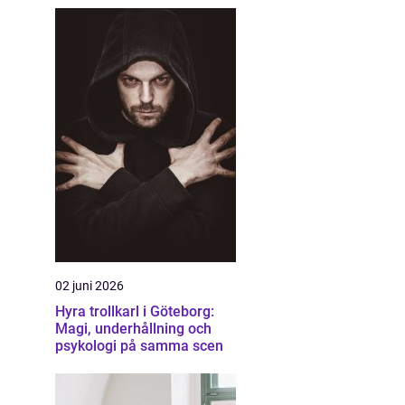
02 juni 2026
Hyra trollkarl i Göteborg:
Magi, underhållning och
psykologi på samma scen