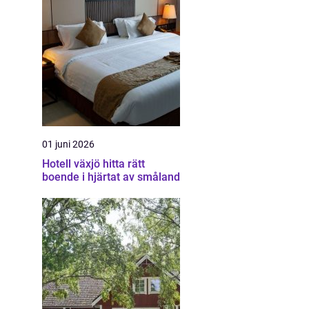
01 juni 2026
Hotell växjö hitta rätt
boende i hjärtat av småland