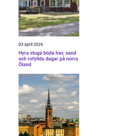
03 april 2026
Hyra stuga böda hav, sand
och rofyllda dagar på norra
Öland