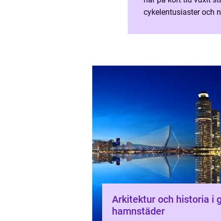
cykelentusiaster och 
av natur, adrenalin och teknik. Vad Är Downhill O
Dow...
Arkitektur och historia i
hamnstäder