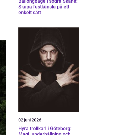
Ballongbåge i södra Skåne:
Skapa festkänsla på ett
enkelt sätt
02 juni 2026
Hyra trollkarl i Göteborg:
Magi, underhållning och