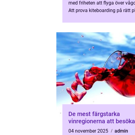
med friheten att flyga över våg
Att prova kiteboarding på rätt p
kan förvandla en vanlig re...
De mest färgstarka
vinregionerna att besöka
04 november 2025
admin