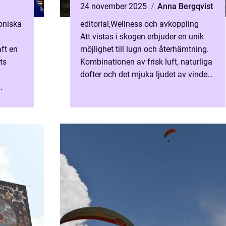
24 november 2025
Anna Bergqvist
toniska
editorial
,
Wellness och avkoppling
Att vistas i skogen erbjuder en unik
ft en
möjlighet till lugn och återhämtning.
ts
Kombinationen av frisk luft, naturliga
dofter och det mjuka ljudet av vinden
i träden skapar en perfekt ...