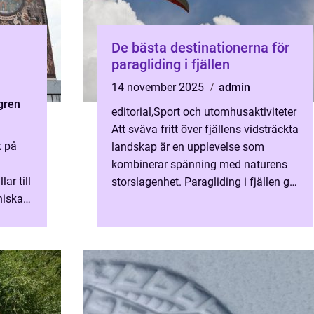
De bästa destinationerna för
paragliding i fjällen
14 november 2025
admin
gren
editorial
,
Sport och utomhusaktiviteter
Att sväva fritt över fjällens vidsträckta
k på
landskap är en upplevelse som
kombinerar spänning med naturens
ar till
storslagenhet. Paragliding i fjällen ger
niska
både adrenali...