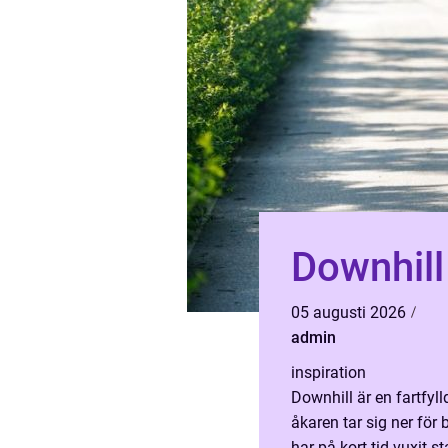
Downhill 
05 augusti 2026
admin
inspiration
Downhill är en fartfyl
åkaren tar sig ner för
har på kort tid vuxit s