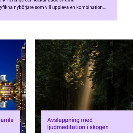
nyfikna nybörjare som vill uppleva en kombination
ch Hur Fungerar Det
 gamla
Avslappning med
ljudmeditation i skogen