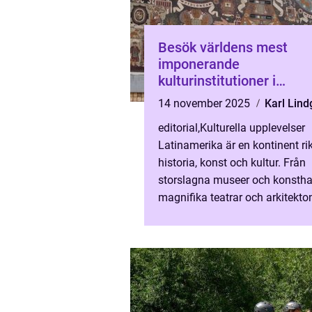
Besök världens mest
imponerande
kulturinstitutioner i
Latinamerika
14 november 2025
Karl Lind
editorial
,
Kulturella upplevelser
Latinamerika är en kontinent ri
historia, konst och kultur. Från
storslagna museer och konsthall
magnifika teatrar och arkitekto
pärlor – här finns ins...