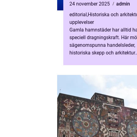
24 november 2025
admin
editorial
,
Historiska och arkitek
upplevelser
Gamla hamnstäder har alltid ha
speciell dragningskraft. Här mö
sägenomspunna handelsleder,
historiska skepp och arkitektur
formad av århundraden av
kulturutbyte. N&aum...