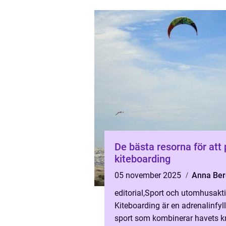
De bästa resorna för att
kiteboarding
05 november 2025
Anna Ber
editorial
,
Sport och utomhusaktiv
Kiteboarding är en adrenalinfyl
sport som kombinerar havets kr