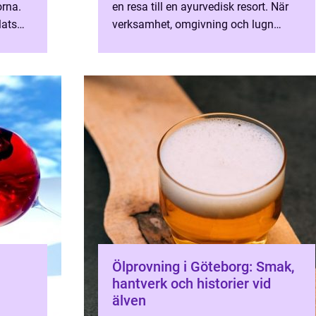
orna.
en resa till en ayurvedisk resort. När
lats
verksamhet, omgivning och lugn
förenas blir vistelsen mer ä...
Ölprovning i Göteborg: Smak,
hantverk och historier vid
älven