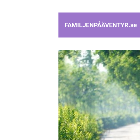
FAMILJENPÅÄVENTYR.
se