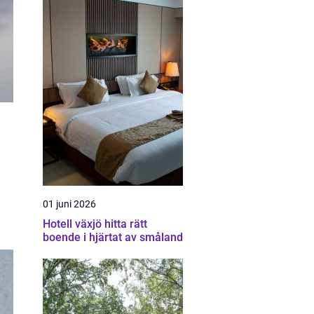
01 juni 2026
Hotell växjö hitta rätt
boende i hjärtat av småland