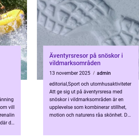
Äventyrsresor på snöskor i
vildmarksområden
13 november 2025
admin
editorial
,
Sport och utomhusaktiviteter
Att ge sig ut på äventyrsresa med
änning
snöskor i vildmarksområden är en
som vill
upplevelse som kombinerar stillhet,
renalin
motion och naturens råa skönhet. Det
 där du
är ett sätt ...