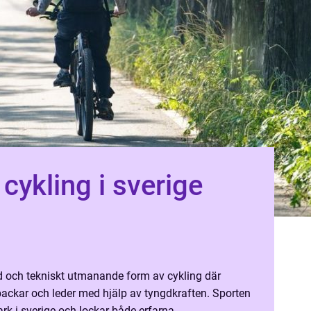
cykling i sverige
ld och tekniskt utmanande form av cykling där
 backar och leder med hjälp av tyngdkraften. Sporten
tark i sverige och lockar både erfarna