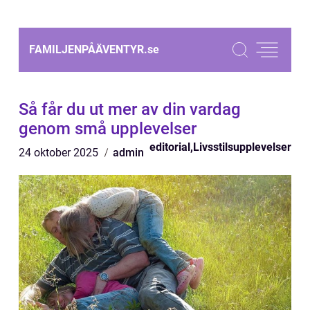
FAMILJENPÅÄVENTYR.
se
Så får du ut mer av din vardag
genom små upplevelser
editorial
,
Livsstilsupplevelser
24 oktober 2025
admin