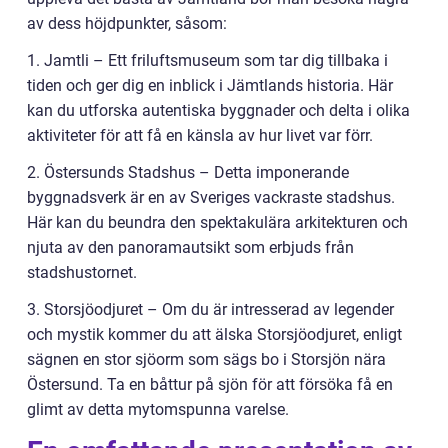
av dess höjdpunkter, såsom:
1. Jamtli – Ett friluftsmuseum som tar dig tillbaka i
tiden och ger dig en inblick i Jämtlands historia. Här
kan du utforska autentiska byggnader och delta i olika
aktiviteter för att få en känsla av hur livet var förr.
2. Östersunds Stadshus – Detta imponerande
byggnadsverk är en av Sveriges vackraste stadshus.
Här kan du beundra den spektakulära arkitekturen och
njuta av den panoramautsikt som erbjuds från
stadshustornet.
3. Storsjöodjuret – Om du är intresserad av legender
och mystik kommer du att älska Storsjöodjuret, enligt
sägnen en stor sjöorm som sägs bo i Storsjön nära
Östersund. Ta en båttur på sjön för att försöka få en
glimt av detta mytomspunna varelse.