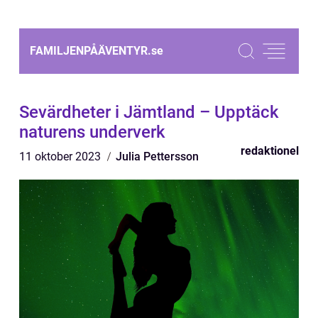
FAMILJENPÅÄVENTYR.
se
Sevärdheter i Jämtland – Upptäck
naturens underverk
redaktionel
11 oktober 2023
Julia Pettersson