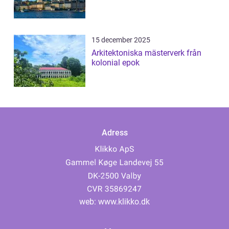
15 december 2025
Arkitektoniska mästerverk från
kolonial epok
Adress
web:
www.klikko.dk