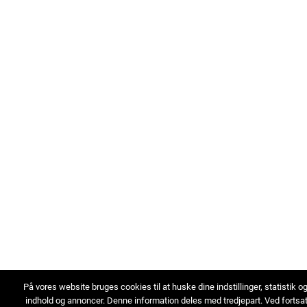
På vores website bruges cookies til at huske dine indstillinger, statistik o
indhold og annoncer. Denne information deles med tredjepart. Ved fortsa