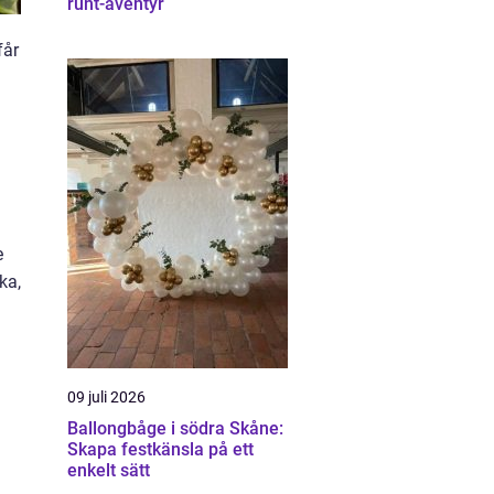
runt-äventyr
får
e
ka,
09 juli 2026
Ballongbåge i södra Skåne:
Skapa festkänsla på ett
enkelt sätt