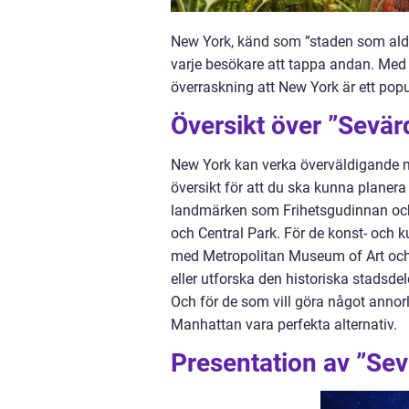
New York, känd som ”staden som aldr
varje besökare att tappa andan. Med s
överraskning att New York är ett popu
Översikt över ”Sevär
New York kan verka överväldigande m
översikt för att du ska kunna planera
landmärken som Frihetsgudinnan och
och Central Park. För de konst- och ku
med Metropolitan Museum of Art och
eller utforska den historiska stadsdel
Och för de som vill göra något annorl
Manhattan vara perfekta alternativ.
Presentation av ”Sev