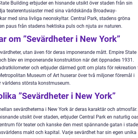
ate Building erbjuder en hisnande utsikt över staden från sin
ja teaterentusiaster med sina världskända Broadway-
ar med sina livliga neonskyltar. Central Park, stadens gröna
 en paus från stadens hektiska puls och njuta av naturen.
ar om ”Sevärdheter i New York”
sevärdheter, utan även för deras imponerande mått. Empire State
 och blev en imponerande konstruktion när det öppnades 1931.
adratkilometer och erbjuder därmed gott om plats för rekreation 
etropolitan Museum of Art huserar över två miljoner föremål i
r världens största konstmuseum.
olika ”Sevärdheter i New York”
ellan sevärdheterna i New York är deras karaktär och atmosfär.
isnande utsikt över staden, erbjuder Central Park en naturlig oa
centrum för teater och kanske den mest spännande gatan i stade
svärldens makt och kapital. Varje sevärdhet har sin egen unika