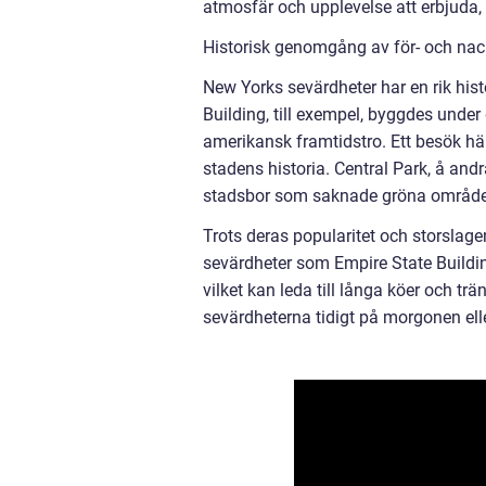
atmosfär och upplevelse att erbjuda, v
Historisk genomgång av för- och nac
New Yorks sevärdheter har en rik his
Building, till exempel, byggdes unde
amerikansk framtidstro. Ett besök här 
stadens historia. Central Park, å andr
stadsbor som saknade gröna områden i
Trots deras popularitet och storslag
sevärdheter som Empire State Buildi
vilket kan leda till långa köer och tr
sevärdheterna tidigt på morgonen elle