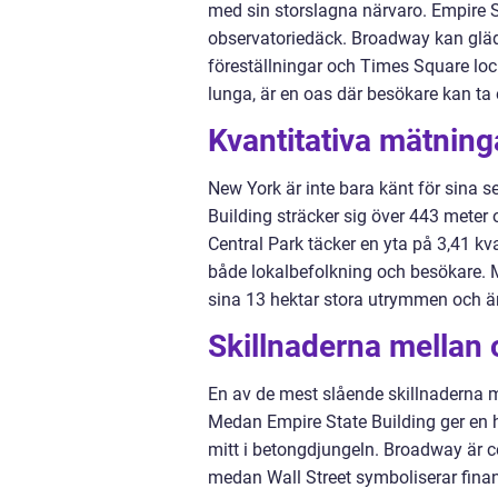
med sin storslagna närvaro. Empire St
observatoriedäck. Broadway kan gläd
föreställningar och Times Square lock
lunga, är en oas där besökare kan ta
Kvantitativa mätning
New York är inte bara känt för sina 
Building sträcker sig över 443 meter
Central Park täcker en yta på 3,41 kv
både lokalbefolkning och besökare. M
sina 13 hektar stora utrymmen och ä
Skillnaderna mellan 
En av de mest slående skillnaderna m
Medan Empire State Building ger en h
mitt i betongdjungeln. Broadway är 
medan Wall Street symboliserar finan