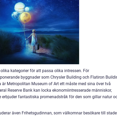
olika kategorier för att passa olika intressen. För
mponerande byggnader som Chrysler Building och Flatiron Buildi
a är Metropolitan Museum of Art ett måste med sina över två
ederal Reserve Bank kan locka ekonomiintresserade människor,
 erbjuder fantastiska promenadstråk för den som gillar natur o
uderar även Frihetsgudinnan, som välkomnar besökare till stad