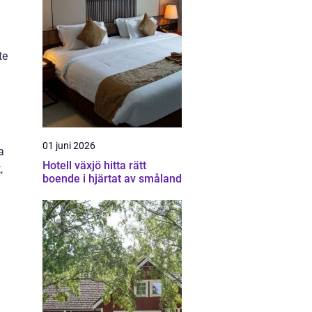
te
01 juni 2026
a
Hotell växjö hitta rätt
,
boende i hjärtat av småland