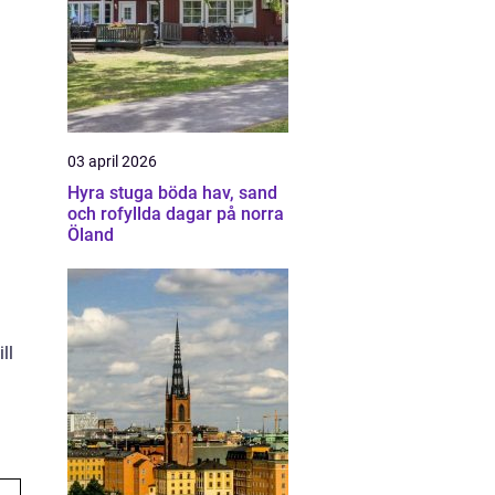
03 april 2026
Hyra stuga böda hav, sand
och rofyllda dagar på norra
Öland
ll