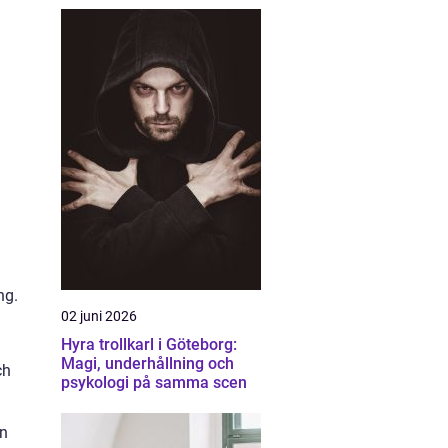
ng.
02 juni 2026
Hyra trollkarl i Göteborg:
Magi, underhållning och
ch
psykologi på samma scen
en