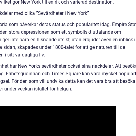
ilket gör New York till en rik och varierad destination.
kdelar med olika ”Sevärdheter i New York”
toria som påverkar deras status och popularitet idag. Empire Sta
r den stora depressionen som ett symboliskt uttalande om
ger inte bara en hisnande utsikt, utan erbjuder även en inblick i
a sidan, skapades under 1800-talet för att ge naturen till de
 sitt vardagliga liv.
enhet har New Yorks sevärdheter också sina nackdelar. Att besök
ng, Frihetsgudinnan och Times Square kan vara mycket populärt
ängsel. För den som vill undvika detta kan det vara bra att besöka
r under veckan istället för helgen.