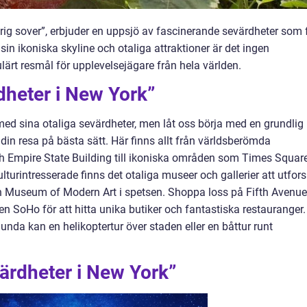
ig sover”, erbjuder en uppsjö av fascinerande sevärdheter som 
in ikoniska skyline och otaliga attraktioner är det ingen
lärt resmål för upplevelsejägare från hela världen.
dheter i New York”
ed sina otaliga sevärdheter, men låt oss börja med en grundlig
 din resa på bästa sätt. Här finns allt från världsberömda
 Empire State Building till ikoniska områden som Times Squar
lturintresserade finns det otaliga museer och gallerier att utfors
 Museum of Modern Art i spetsen. Shoppa loss på Fifth Avenue
en SoHo för att hitta unika butiker och fantastiska restauranger.
unda kan en helikoptertur över staden eller en båttur runt
ärdheter i New York”