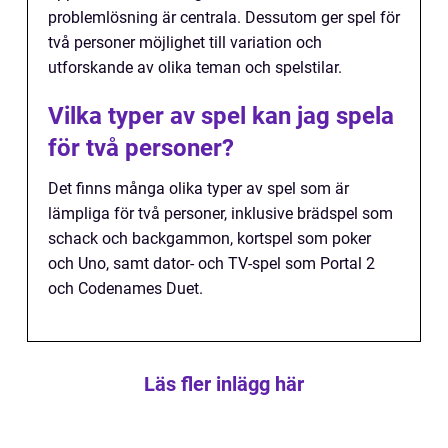
problemlösning är centrala. Dessutom ger spel för
två personer möjlighet till variation och
utforskande av olika teman och spelstilar.
Vilka typer av spel kan jag spela
för två personer?
Det finns många olika typer av spel som är
lämpliga för två personer, inklusive brädspel som
schack och backgammon, kortspel som poker
och Uno, samt dator- och TV-spel som Portal 2
och Codenames Duet.
Läs fler inlägg här