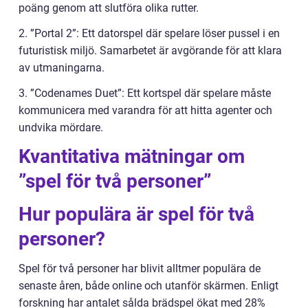
poäng genom att slutföra olika rutter.
2. ”Portal 2”: Ett datorspel där spelare löser pussel i en
futuristisk miljö. Samarbetet är avgörande för att klara
av utmaningarna.
3. ”Codenames Duet”: Ett kortspel där spelare måste
kommunicera med varandra för att hitta agenter och
undvika mördare.
Kvantitativa mätningar om
”spel för två personer”
Hur populära är spel för två
personer?
Spel för två personer har blivit alltmer populära de
senaste åren, både online och utanför skärmen. Enligt
forskning har antalet sålda brädspel ökat med 28%