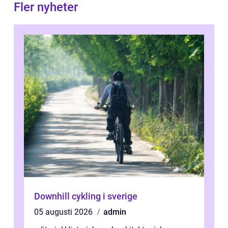
Fler nyheter
Downhill cykling i sverige
05 augusti 2026
admin