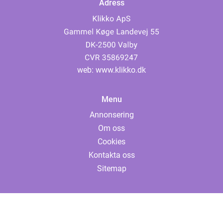
Adress
web:
www.klikko.dk
Menu
Annonsering
Om oss
Cookies
Kontakta oss
Sitemap