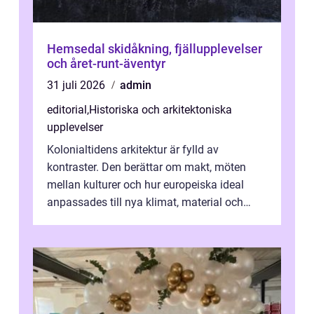
Hemsedal skidåkning, fjällupplevelser
och året-runt-äventyr
31 juli 2026
admin
editorial
,
Historiska och arkitektoniska
upplevelser
Kolonialtidens arkitektur är fylld av
kontraster. Den berättar om makt, möten
mellan kulturer och hur europeiska ideal
anpassades till nya klimat, material och
traditioner. I mång...