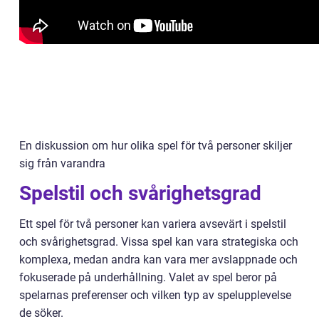
En diskussion om hur olika spel för två personer skiljer
sig från varandra
Spelstil och svårighetsgrad
Ett spel för två personer kan variera avsevärt i spelstil
och svårighetsgrad. Vissa spel kan vara strategiska och
komplexa, medan andra kan vara mer avslappnade och
fokuserade på underhållning. Valet av spel beror på
spelarnas preferenser och vilken typ av spelupplevelse
de söker.