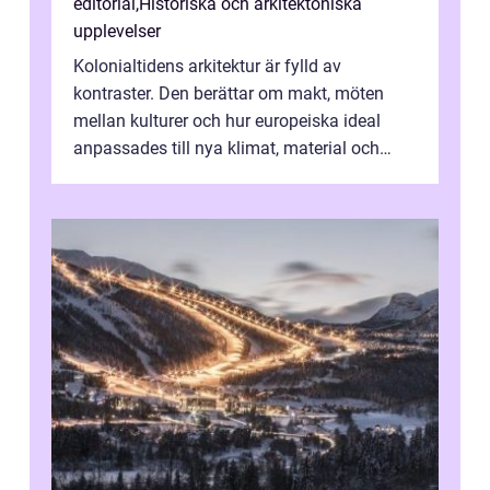
editorial
,
Historiska och arkitektoniska
upplevelser
Kolonialtidens arkitektur är fylld av
kontraster. Den berättar om makt, möten
mellan kulturer och hur europeiska ideal
anpassades till nya klimat, material och
traditioner. I mång...