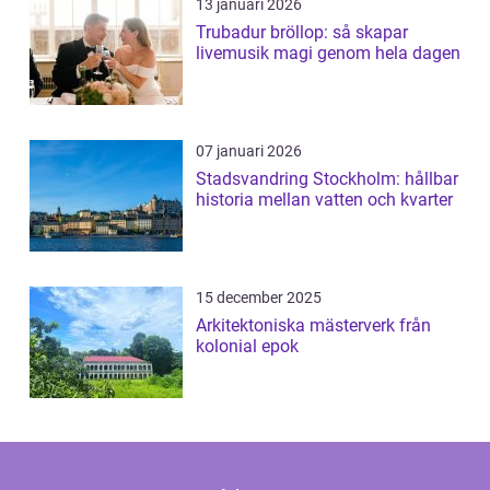
13 januari 2026
Trubadur bröllop: så skapar
livemusik magi genom hela dagen
07 januari 2026
Stadsvandring Stockholm: hållbar
historia mellan vatten och kvarter
15 december 2025
Arkitektoniska mästerverk från
kolonial epok