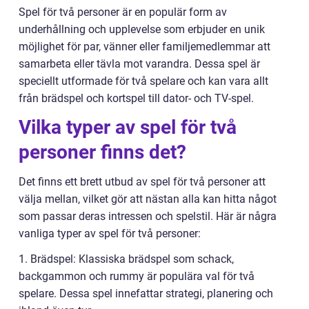
Spel för två personer är en populär form av
underhållning och upplevelse som erbjuder en unik
möjlighet för par, vänner eller familjemedlemmar att
samarbeta eller tävla mot varandra. Dessa spel är
speciellt utformade för två spelare och kan vara allt
från brädspel och kortspel till dator- och TV-spel.
Vilka typer av spel för två
personer finns det?
Det finns ett brett utbud av spel för två personer att
välja mellan, vilket gör att nästan alla kan hitta något
som passar deras intressen och spelstil. Här är några
vanliga typer av spel för två personer:
1. Brädspel: Klassiska brädspel som schack,
backgammon och rummy är populära val för två
spelare. Dessa spel innefattar strategi, planering och