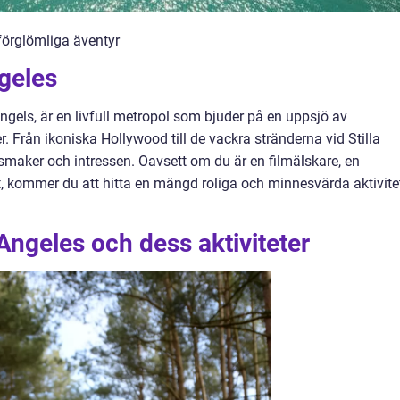
oförglömliga äventyr
geles
ngels, är en livfull metropol som bjuder på en uppsjö av
. Från ikoniska Hollywood till de vackra stränderna vid Stilla
 smaker och intressen. Oavsett om du är en filmälskare, en
t, kommer du att hitta en mängd roliga och minnesvärda aktivite
Angeles och dess aktiviteter