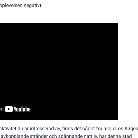
pplevelsen negativt.
ktivitet du är intresserad av, finns det något för alla i Los Angel
l avkopplande stränder och spännande nattliv, har denna stad