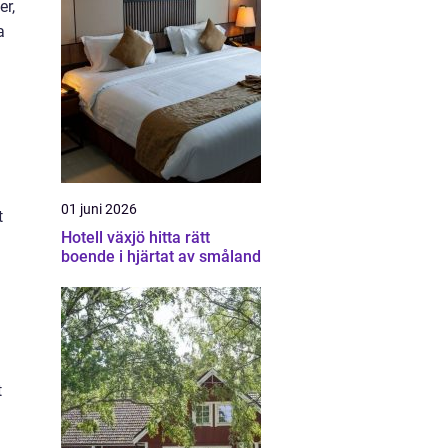
er,
a
01 juni 2026
t
Hotell växjö hitta rätt
boende i hjärtat av småland
t