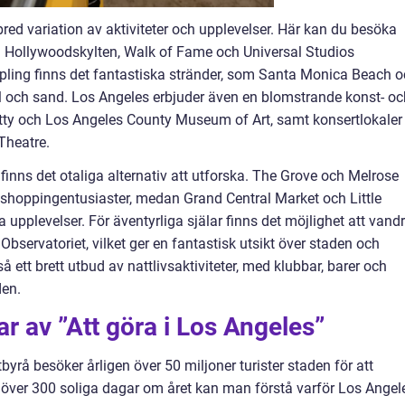
bred variation av aktiviteter och upplevelser. Här kan du besöka
m Hollywoodskylten, Walk of Fame och Universal Studios
ling finns det fantastiska stränder, som Santa Monica Beach 
l och sand. Los Angeles erbjuder även en blomstrande konst- oc
y och Los Angeles County Museum of Art, samt konsertlokaler
Theatre.
inns det otaliga alternativ att utforska. The Grove och Melrose
 shoppingentusiaster, medan Grand Central Market och Little
upplevelser. För äventyrliga själar finns det möjlighet att vandr
 Observatoriet, vilket ger en fantastisk utsikt över staden och
ett brett utbud av nattlivsaktiviteter, med klubbar, barer och
den.
r av ”Att göra i Los Angeles”
tbyrå besöker årligen över 50 miljoner turister staden för att
d över 300 soliga dagar om året kan man förstå varför Los Angel