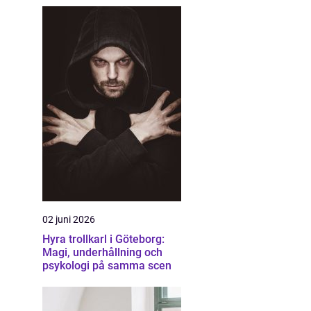
02 juni 2026
Hyra trollkarl i Göteborg:
Magi, underhållning och
psykologi på samma scen