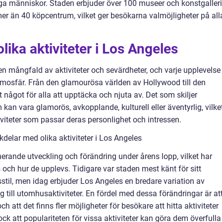
ga människor. Staden erbjuder över 100 museer och konstgalleri
mer än 40 köpcentrum, vilket ger besökarna valmöjligheter på all
lika aktiviteter i Los Angeles
 mångfald av aktiviteter och sevärdheter, och varje upplevelse
tmosfär. Från den glamourösa världen av Hollywood till den
 något för alla att upptäcka och njuta av. Det som skiljer
m kan vara glamorös, avkopplande, kulturell eller äventyrlig, vilke
iviteter som passar deras personlighet och intressen.
delar med olika aktiviteter i Los Angeles
rande utveckling och förändring under årens lopp, vilket har
s och hur de upplevs. Tidigare var staden mest känt för sitt
stil, men idag erbjuder Los Angeles en bredare variation av
g till utomhusaktiviteter. En fördel med dessa förändringar är at
ch att det finns fler möjligheter för besökare att hitta aktiviteter
k att populariteten för vissa aktiviteter kan göra dem överfulla