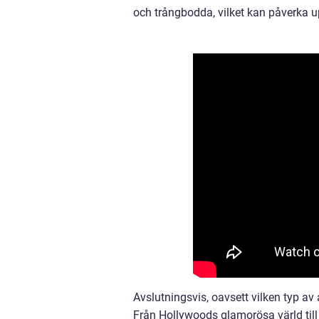
och trångbodda, vilket kan påverka u
Avslutningsvis, oavsett vilken typ av a
Från Hollywoods glamorösa värld til