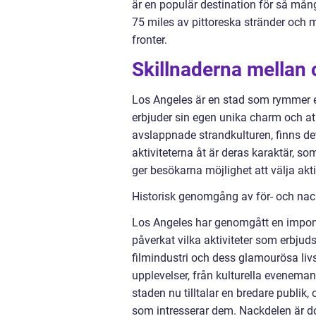
är en populär destination för så mån
75 miles av pittoreska stränder och 
fronter.
Skillnaderna mellan o
Los Angeles är en stad som rymmer en
erbjuder sin egen unika charm och a
avslappnade strandkulturen, finns det
aktiviteterna åt är deras karaktär, so
ger besökarna möjlighet att välja akt
Historisk genomgång av för- och nack
Los Angeles har genomgått en impone
påverkat vilka aktiviteter som erbjud
filmindustri och dess glamourösa livs
upplevelser, från kulturella eveneman
staden nu tilltalar en bredare publik, o
som intresserar dem. Nackdelen är doc