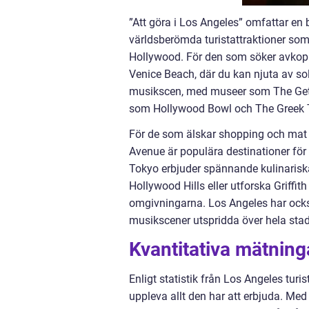
”Att göra i Los Angeles” omfattar en 
världsberömda turistattraktioner so
Hollywood. För den som söker avkopp
Venice Beach, där du kan njuta av so
musikscen, med museer som The Gett
som Hollywood Bowl och The Greek 
För de som älskar shopping och mat f
Avenue är populära destinationer för
Tokyo erbjuder spännande kulinariska 
Hollywood Hills eller utforska Griffith
omgivningarna. Los Angeles har också 
musikscener utspridda över hela sta
Kvantitativa mätninga
Enligt statistik från Los Angeles turis
uppleva allt den har att erbjuda. Me