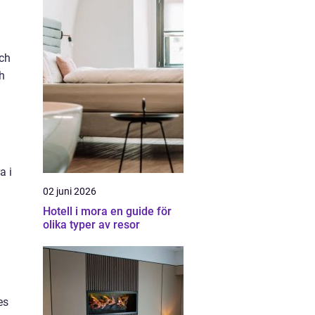
och
h
a i
02 juni 2026
Hotell i mora en guide för
olika typer av resor
es