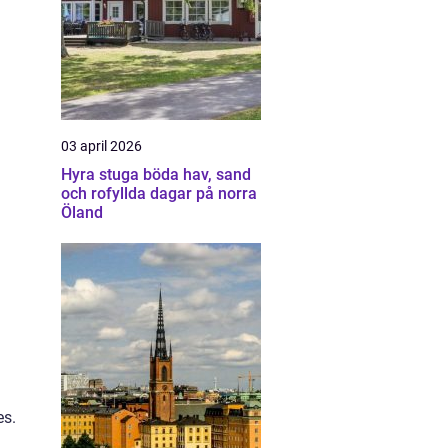
03 april 2026
Hyra stuga böda hav, sand
och rofyllda dagar på norra
Öland
es.