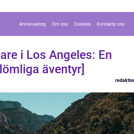
Annonsering
Om oss
Cookies
Kontakta oss
are i Los Angeles: En
glömliga äventyr]
redaktio