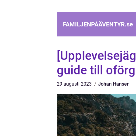
FAMILJENPÅÄVENTYR.
se
[Upplevelsejäg
guide till oför
29 augusti 2023
Johan Hansen