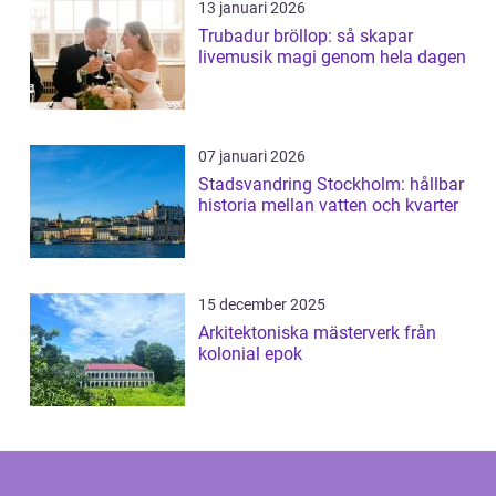
13 januari 2026
Trubadur bröllop: så skapar
livemusik magi genom hela dagen
07 januari 2026
Stadsvandring Stockholm: hållbar
historia mellan vatten och kvarter
15 december 2025
Arkitektoniska mästerverk från
kolonial epok