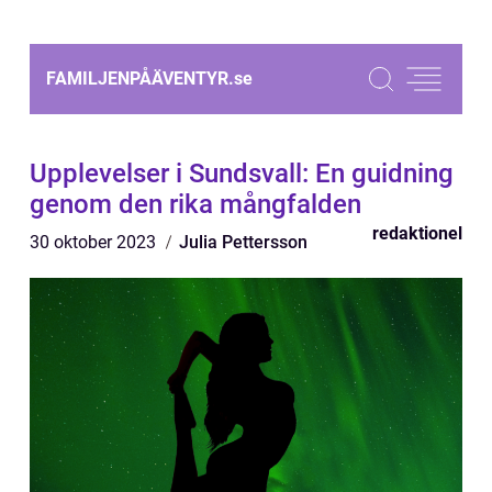
FAMILJENPÅÄVENTYR.
se
Upplevelser i Sundsvall: En guidning
genom den rika mångfalden
redaktionel
30 oktober 2023
Julia Pettersson