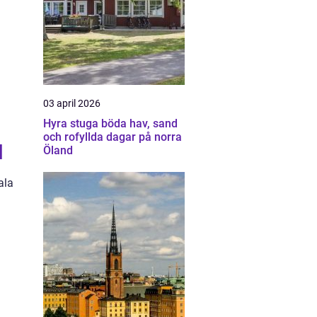
03 april 2026
Hyra stuga böda hav, sand
och rofyllda dagar på norra
l
Öland
ala