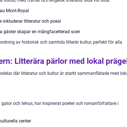
är kultur, med fransk och engelsk litteratur sida vid sida.
teau Mont-Royal
inkluderar litteratur och poesi
lla gäster skapar en mångfacetterad scen
dning av historisk och samtida litterär kultur, perfekt för alla
rn: Litterära pärlor med lokal präge
sdelar där litteratur och kultur är starkt sammanflätade med lok
 gator och tehus, har inspirerat poeter och romanförfattare i
ulturella center