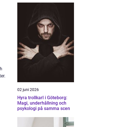
ch
er.
02 juni 2026
Hyra trollkarl i Göteborg:
Magi, underhållning och
psykologi på samma scen