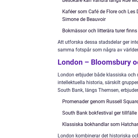
Besökare kan vandra längs Rue M
Kaféer som Café de Flore och Les 
Simone de Beauvoir
Bokmässor och litterära turer finns 
Att utforska dessa stadsdelar ger inte
samma fotspår som några av världens 
London – Bloomsbury o
London erbjuder både klassiska och mo
intellektuella historia, särskilt gru
South Bank, längs Themsen, erbjuder 
Promenader genom Russell Square o
South Bank bokfestival ger tillfälle
Klassiska bokhandlar som Hatchard
London kombinerar det historiska och