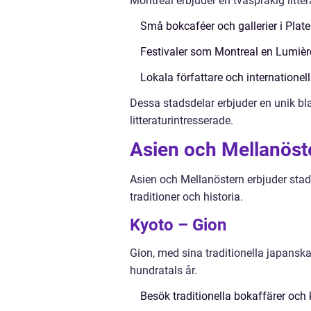
Montreal erbjuder en tvåspråkig litter
Små bokcaféer och gallerier i Pla
Festivaler som Montreal en Lumière 
Lokala författare och internatione
Dessa stadsdelar erbjuder en unik blan
litteraturintresserade.
Asien och Mellanöste
Asien och Mellanöstern erbjuder stad
traditioner och historia.
Kyoto – Gion
Gion, med sina traditionella japanska
hundratals år.
Besök traditionella bokaffärer och k