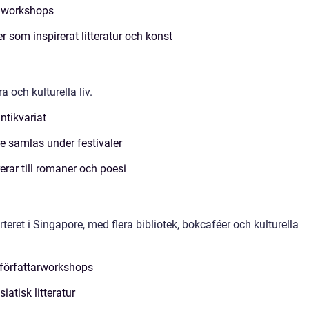
afiworkshops
 som inspirerat litteratur och konst
a och kulturella liv.
ntikvariat
re samlas under festivaler
rerar till romaner och poesi
teret i Singapore, med flera bibliotek, bokcaféer och kulturella
h författarworkshops
atisk litteratur