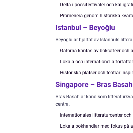
Delta i poesifestivaler och kalligr
Promenera genom historiska kvarter
Istanbul – Beyoğlu
Beyoğlu är hjärtat av Istanbuls litterär
Gatorna kantas av bokcaféer och a
Lokala och internationella författa
Historiska platser och teatrar inspi
Singapore – Bras Basah
Bras Basah är känd som litteraturkvar
centra.
Internationales litteraturcenter oc
Lokala bokhandlar med fokus på asi