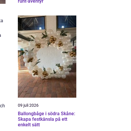
runt-äventyr
ka
a
och
09 juli 2026
Ballongbåge i södra Skåne:
Skapa festkänsla på ett
enkelt sätt