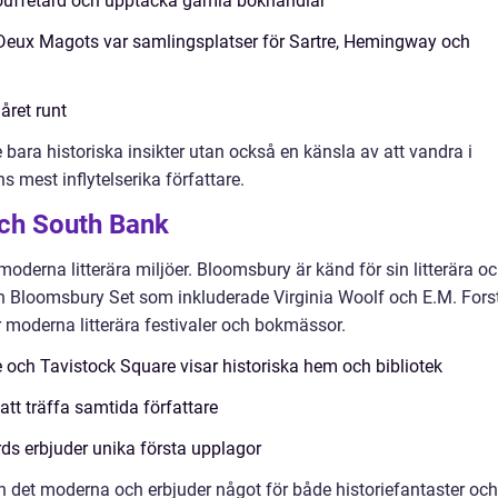
ouffetard och upptäcka gamla bokhandlar
Deux Magots var samlingsplatser för Sartre, Hemingway och
året runt
 bara historiska insikter utan också en känsla av att vandra i
mest inflytelserika författare.
ch South Bank
derna litterära miljöer. Bloomsbury är känd för sin litterära o
ppen Bloomsbury Set som inkluderade Virginia Woolf och E.M. Forst
moderna litterära festivaler och bokmässor.
ch Tavistock Square visar historiska hem och bibliotek
 att träffa samtida författare
s erbjuder unika första upplagor
 det moderna och erbjuder något för både historiefantaster och