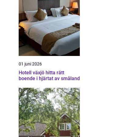
01 juni 2026
Hotell växjö hitta rätt
boende i hjärtat av småland