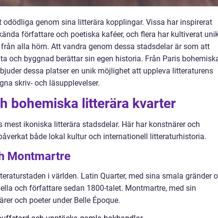
t odödliga genom sina litterära kopplingar. Vissa har inspirerat
ända författare och poetiska kaféer, och flera har kultiverat uni
från alla hörn. Att vandra genom dessa stadsdelar är som att
gata och byggnad berättar sin egen historia. Från Paris bohemisk
erbjuder dessa platser en unik möjlighet att uppleva litteraturens
egna skriv- och läsupplevelser.
h bohemiska litterära kvarter
mest ikoniska litterära stadsdelar. Här har konstnärer och
verkat både lokal kultur och internationell litteraturhistoria.
ch Montmartre
teraturstaden i världen. Latin Quarter, med sina smala gränder 
tuella och författare sedan 1800-talet. Montmartre, med sin
rer och poeter under Belle Époque.