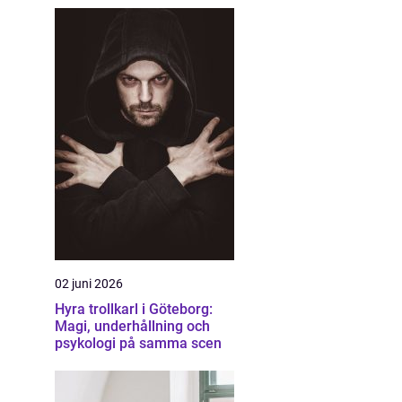
02 juni 2026
Hyra trollkarl i Göteborg:
Magi, underhållning och
psykologi på samma scen