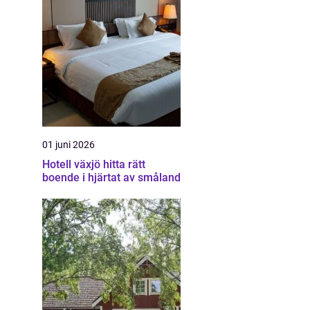
01 juni 2026
Hotell växjö hitta rätt
boende i hjärtat av småland