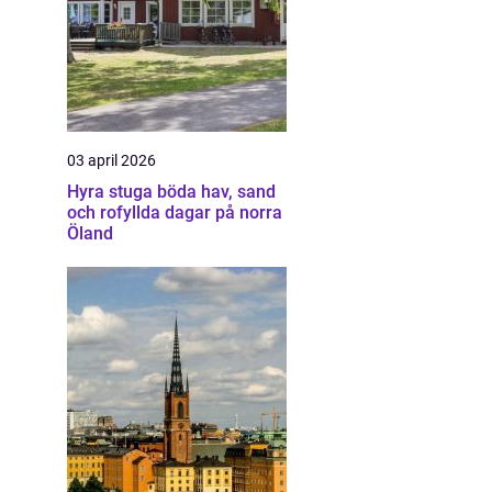
03 april 2026
Hyra stuga böda hav, sand
och rofyllda dagar på norra
Öland