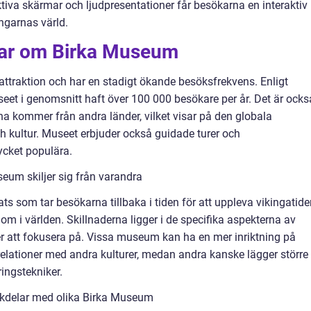
tiva skärmar och ljudpresentationer får besökarna en interaktiv
ngarnas värld.
gar om Birka Museum
tattraktion och har en stadigt ökande besöksfrekvens. Enligt
seet i genomsnitt haft över 100 000 besökare per år. Det är ocks
na kommer från andra länder, vilket visar på den globala
ch kultur. Museet erbjuder också guidade turer och
ycket populära.
eum skiljer sig från varandra
 som tar besökarna tillbaka i tiden för att uppleva vikingatide
om i världen. Skillnaderna ligger i de specifika aspekterna av
r att fokusera på. Vissa museum kan ha en mer inriktning på
relationer med andra kulturer, medan andra kanske lägger större
ringstekniker.
ckdelar med olika Birka Museum