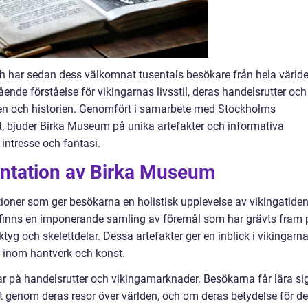
har sedan dess välkomnat tusentals besökare från hela världe
nde förståelse för vikingarnas livsstil, deras handelsrutter och
turen och historien. Genomfört i samarbete med Stockholms
t, bjuder Birka Museum på unika artefakter och informativa
intresse och fantasi.
ntation av Birka Museum
ioner som ger besökarna en holistisk upplevelse av vikingatiden.
 finns en imponerande samling av föremål som har grävts fram 
tyg och skelettdelar. Dessa artefakter ger en inblick i vikingarn
t inom hantverk och konst.
r på handelsrutter och vikingamarknader. Besökarna får lära si
 genom deras resor över världen, och om deras betydelse för d