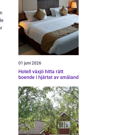
en
de
ör
01 juni 2026
Hotell växjö hitta rätt
boende i hjärtat av småland