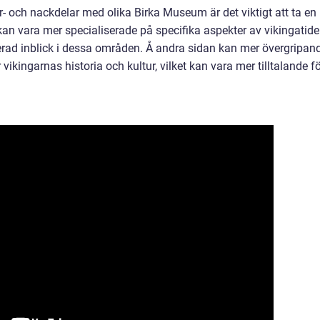
ör- och nackdelar med olika Birka Museum är det viktigt att ta en
n vara mer specialiserade på specifika aspekter av vikingatid
erad inblick i dessa områden. Å andra sidan kan mer övergripan
ikingarnas historia och kultur, vilket kan vara mer tilltalande f