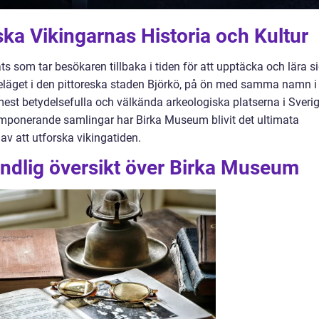
ka Vikingarnas Historia och Kultur
 som tar besökaren tillbaka i tiden för att upptäcka och lära s
Beläget i den pittoreska staden Björkö, på ön med samma namn i
est betydelsefulla och välkända arkeologiska platserna i Sverig
imponerande samlingar har Birka Museum blivit det ultimata
av att utforska vikingatiden.
undlig översikt över Birka Museum