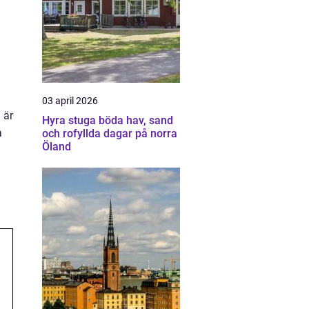
03 april 2026
 är
Hyra stuga böda hav, sand
a
och rofyllda dagar på norra
Öland