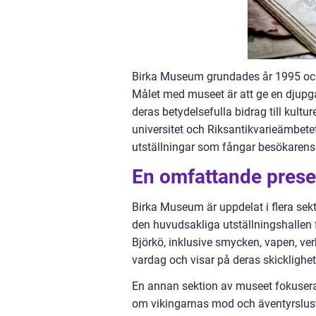
Birka Museum grundades år 1995 och 
Målet med museet är att ge en djupgåe
deras betydelsefulla bidrag till kul
universitet och Riksantikvarieämbete
utställningar som fångar besökarens 
En omfattande prese
Birka Museum är uppdelat i flera sekt
den huvudsakliga utställningshallen
Björkö, inklusive smycken, vapen, verk
vardag och visar på deras skicklighe
En annan sektion av museet fokusera
om vikingarnas mod och äventyrslust