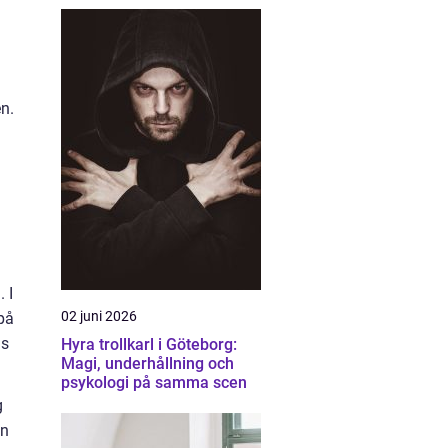
n.
 I
02 juni 2026
på
as
Hyra trollkarl i Göteborg:
Magi, underhållning och
psykologi på samma scen
g
en