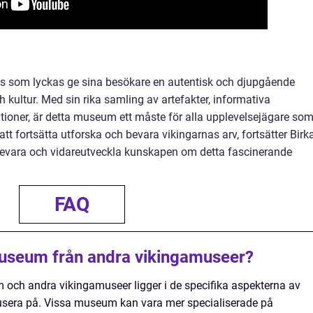
ts som lyckas ge sina besökare en autentisk och djupgående
h kultur. Med sin rika samling av artefakter, informativa
ationer, är detta museum ett måste för alla upplevelsejägare som
tt fortsätta utforska och bevara vikingarnas arv, fortsätter Birk
t bevara och vidareutveckla kunskapen om detta fascinerande
FAQ
 Museum från andra vikingamuseer?
 och andra vikingamuseer ligger i de specifika aspekterna av
kusera på. Vissa museum kan vara mer specialiserade på