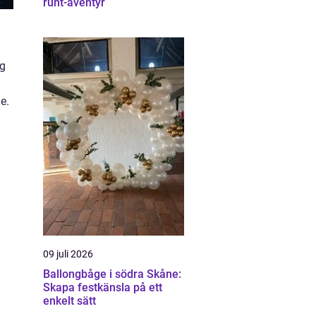
runt-äventyr
ig
e.
09 juli 2026
Ballongbåge i södra Skåne:
Skapa festkänsla på ett
enkelt sätt