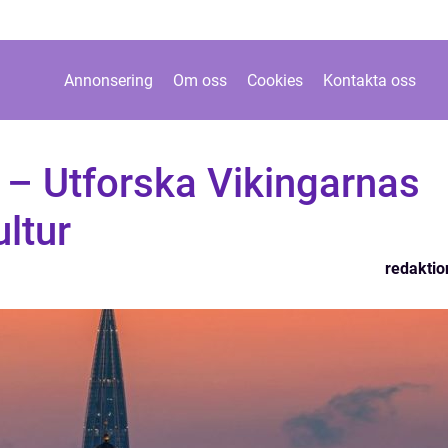
Annonsering
Om oss
Cookies
Kontakta oss
– Utforska Vikingarnas
ultur
redaktio