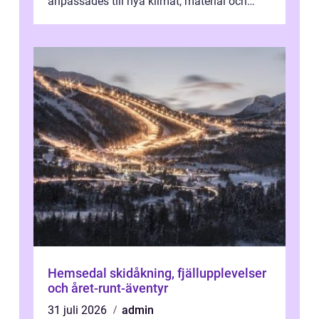
anpassades till nya klimat, material och
traditioner. I mång...
Hemsedal skidåkning, fjällupplevelser
och året-runt-äventyr
31 juli 2026
admin