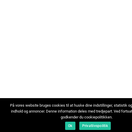
På vores website bruges cookies til at huske dine indstillinger, statistik o
indhold og annoncer. Denne information deles med tredjepart. Ved fortsa
godkender du cookiepolitikken.
Ok
Privatlivspolitik