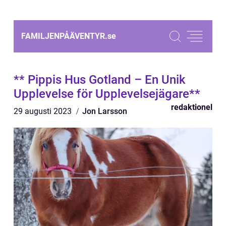
FAMILJENPÅÄVENTYR.
se
** Pippis Hus Gotland – En Unik
Upplevelse för Upplevelsejägare**
redaktionel
29 augusti 2023
Jon Larsson